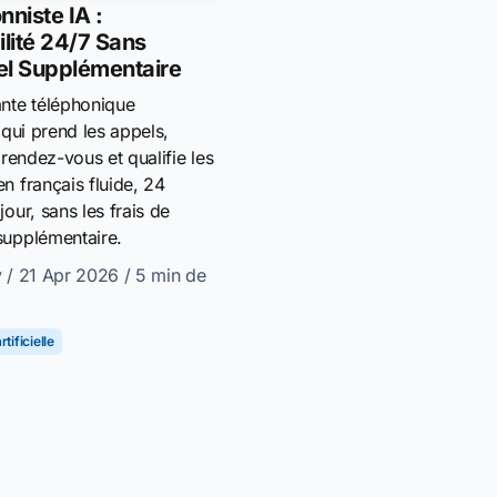
nniste IA :
ilité 24/7 Sans
el Supplémentaire
ante téléphonique
e qui prend les appels,
s rendez-vous et qualifie les
n français fluide, 24
jour, sans les frais de
supplémentaire.
y
/ 21 Apr 2026
/ 5 min de
tificielle