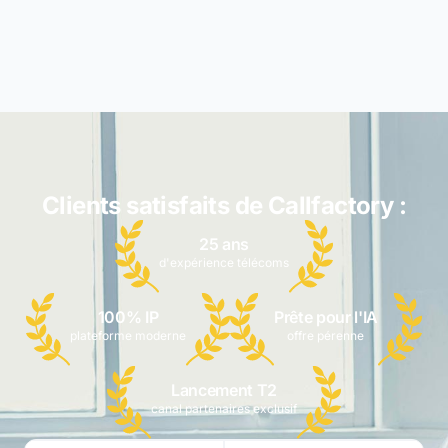
Clients satisfaits de Callfactory :
25 ans
d'expérience télécoms
100% IP
Prête pour l'IA
plateforme moderne
offre pérenne
Lancement T2
canal partenaires exclusif