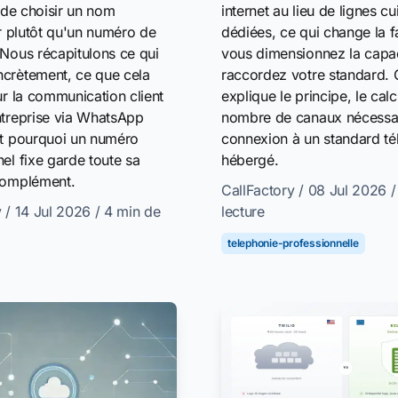
internet au lieu de lignes cu
s de choisir un nom
dédiées, ce qui change la 
ur plutôt qu'un numéro de
vous dimensionnez la capac
 Nous récapitulons ce qui
raccordez votre standard. 
crètement, ce que cela
explique le principe, le calc
ur la communication client
nombre de canaux nécessair
ntreprise via WhatsApp
connexion à un standard t
et pourquoi un numéro
hébergé.
el fixe garde toute sa
complément.
CallFactory
/ 08 Jul 2026
/
lecture
y
/ 14 Jul 2026
/ 4 min de
telephonie-professionnelle