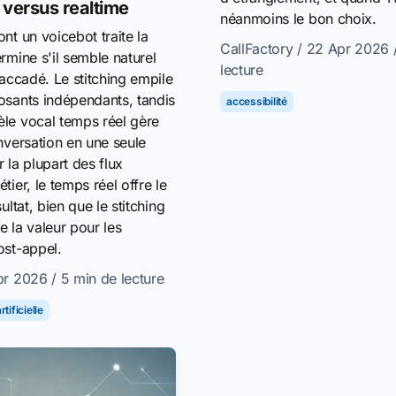
g versus realtime
néanmoins le bon choix.
nt un voicebot traite la
CallFactory
/ 22 Apr 2026
rmine s'il semble naturel
lecture
saccadé. Le stitching empile
osants indépendants, tandis
accessibilité
le vocal temps réel gère
nversation en une seule
 la plupart des flux
tier, le temps réel offre le
ultat, bien que le stitching
 la valeur pour les
ost-appel.
pr 2026
/ 5 min de lecture
tificielle