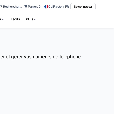
Rechercher…
Panier:
0
CallFactory FR
Se connecter
s
Tarifs
Plus
érer et gérer vos numéros de téléphone