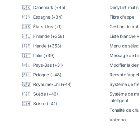
🇩🇰 Danemark (+45)
DenyList routi
🇪🇸 Espagne (+34)
Filtre d'appel
🇺🇸 États-Unis (+1)
Gestion du traf
🇫🇮 Finlande (+358)
Liste blanche 
🇮🇪 Irlande (+353)
Menu de sélect
🇮🇹 Italie (+39)
Message de b
🇳🇱 Pays-Bas (+31)
Modifier la des
🇵🇱 Pologne (+48)
Renvoi d'appel
🇬🇧 Royaume-Uni (+44)
Système de fil
🇸🇪 Suède (+46)
Système de me
intelligent
🇨🇭 Suisse (+41)
Tonalité de c
Voicebot