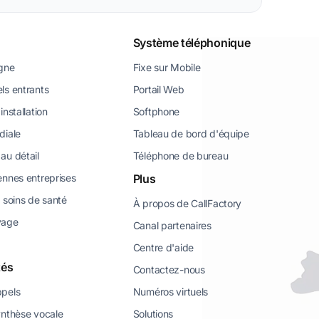
Système téléphonique
igne
Fixe sur Mobile
ls entrants
Portail Web
installation
Softphone
diale
Tableau de bord d'équipe
au détail
Téléphone de bureau
ennes entreprises
Plus
 soins de santé
À propos de CallFactory
yage
Canal partenaires
Centre d'aide
tés
Contactez-nous
ppels
Numéros virtuels
ynthèse vocale
Solutions