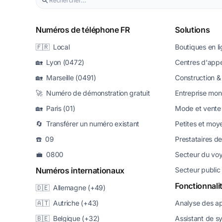
Numéros de téléphone FR
Solutions
🇫🇷 Local
Boutiques en l
🏡 Lyon (0472)
Centres d'appe
🏡 Marseille (0491)
Construction & 
🚀 Numéro de démonstration gratuit
Entreprise mon
🏡 Paris (01)
Mode et vente 
🔄 Transférer un numéro existant
Petites et moy
☎️ 09
Prestataires de
💼 0800
Secteur du vo
Numéros internationaux
Secteur public
Fonctionnali
🇩🇪 Allemagne (+49)
🇦🇹 Autriche (+43)
Analyse des a
🇧🇪 Belgique (+32)
Assistant de s