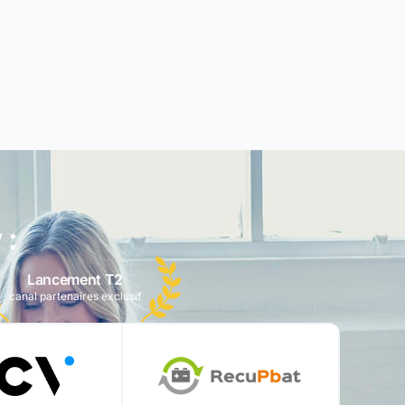
 :
Lancement T2
canal partenaires exclusif