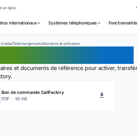
 en ligne.
ros internationaux
Systèmes téléphoniques
Fonctionnalité
 d'aide
/
Téléchargements
/
Numéros et activation
méros et activation
aires et documents de référence pour activer, transf
tory.
Bon de commande CallFactory
PDF · 50 KB