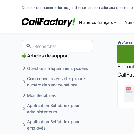
Obtenez des numéros locaux, nationaux et internationaux directement
Numéros français
Numé
/
Centre
Nu
Articles de support
Formul
Questions fréquemment posées
CallFac
Commencer avec votre propre
numéro de service national
PDF
Mon Belfabriek
Application Belfabriek pour
administrateurs
Application Belfabriek pour
employés