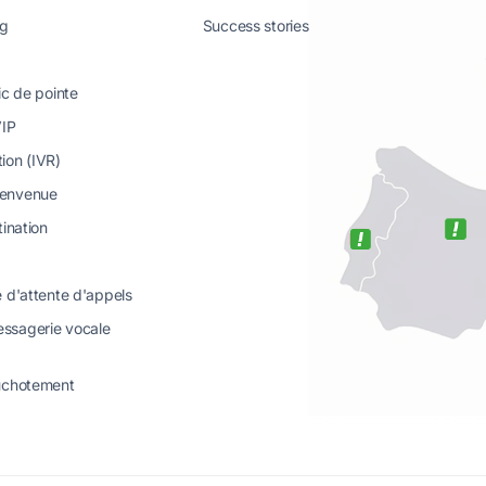
ng
Success stories
ic de pointe
VIP
ion (IVR)
ienvenue
tination
e d'attente d'appels
ssagerie vocale
huchotement