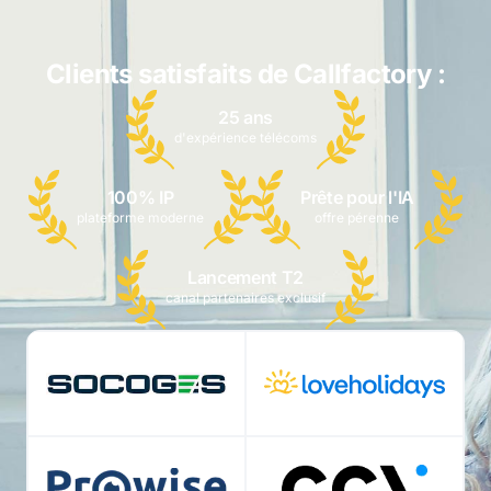
Clients satisfaits de Callfactory :
25 ans
d'expérience télécoms
100% IP
Prête pour l'IA
plateforme moderne
offre pérenne
Lancement T2
canal partenaires exclusif