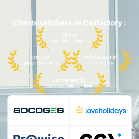
Clients satisfaits de Callfactory :
25 ans
d'expérience télécoms
100% IP
Prête pour l'IA
plateforme moderne
offre pérenne
Lancement T2
canal partenaires exclusif