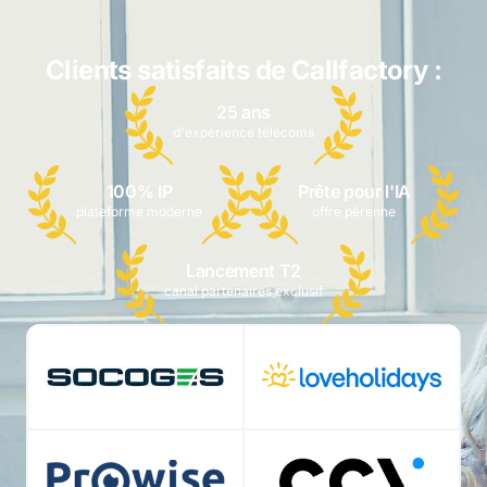
Clients satisfaits de Callfactory :
25 ans
d'expérience télécoms
100% IP
Prête pour l'IA
plateforme moderne
offre pérenne
Lancement T2
canal partenaires exclusif