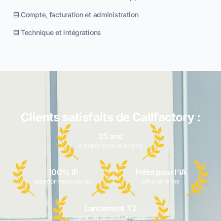
Compte, facturation et administration
Technique et intégrations
Clients satisfaits de Callfactory :
25 ans
d'expérience télécoms
100% IP
Prête pour l'IA
plateforme moderne
offre pérenne
Lancement T2
canal partenaires exclusif