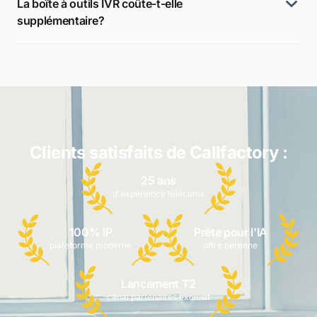
La boîte à outils IVR coûte-t-elle
supplémentaire?
Clients satisfaits de Callfactory :
25 ans
d'expérience télécoms
100% IP
Prête pour l'IA
plateforme moderne
offre pérenne
Lancement T2
canal partenaires exclusif