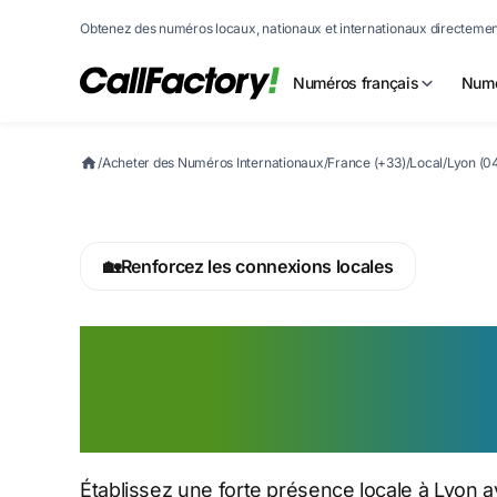
Obtenez des numéros locaux, nationaux et internationaux directement
Numéros français
Numé
/
Acheter des Numéros Internationaux
/
France (+33)
/
Local
/
Lyon (0
🏡
Renforcez les connexions locales
Achetez un num
téléphone de Ly
Établissez une forte présence locale à Lyon