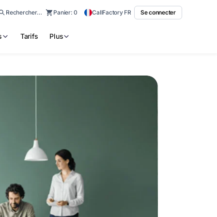
Rechercher…
Panier:
0
CallFactory FR
Se connecter
s
Tarifs
Plus