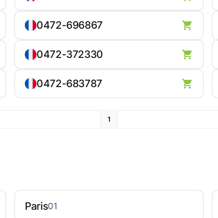
0472-696867
0472-372330
0472-683787
1
Paris
01