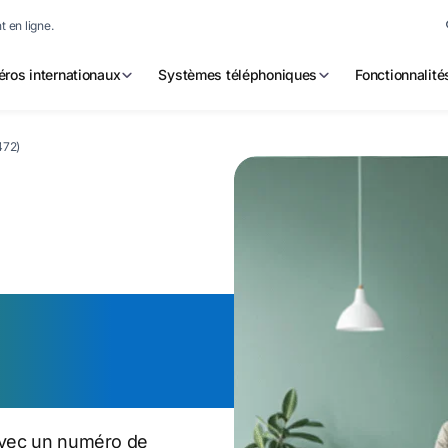
 en ligne.
ros internationaux
Systèmes téléphoniques
Fonctionnalité
472)
éro de
on
 avec un numéro de