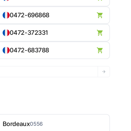
0472-696868
0472-372331
0472-683788
Bordeaux
0556