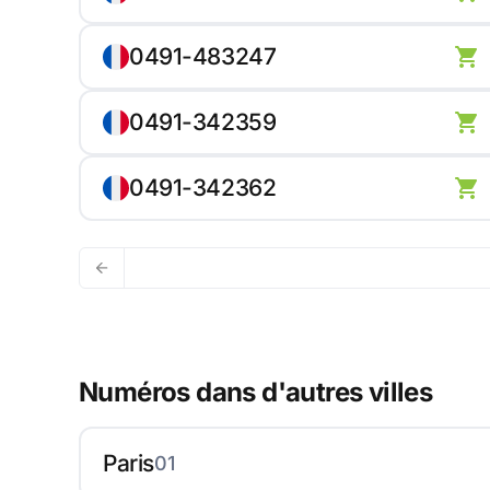
0491-483247
0491-342359
0491-342362
Numéros dans d'autres villes
Paris
01