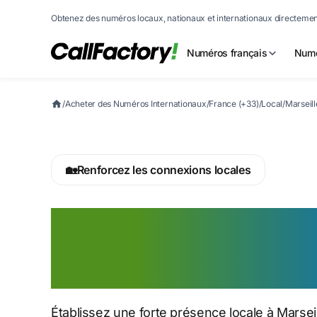
Obtenez des numéros locaux, nationaux et internationaux directement
Numéros français
Numé
/
Acheter des Numéros Internationaux
/
France (+33)
/
Local
/
Marseill
🏡
Renforcez les connexions locales
Achetez un num
téléphone de Mar
Établissez une forte présence locale à Marse