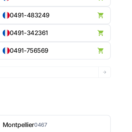
0491-483249
0491-342361
0491-756569
Montpellier
0467