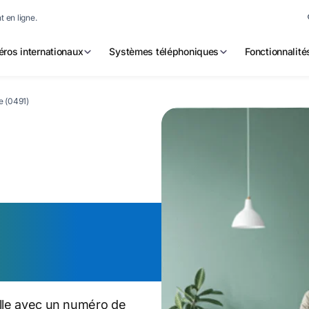
 en ligne.
ros internationaux
Systèmes téléphoniques
Fonctionnalité
e (0491)
éro de
seille
ille avec un numéro de