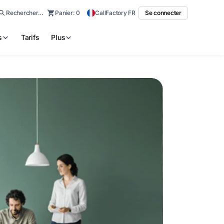
Rechercher…
Panier:
0
CallFactory FR
Se connecter
s
Tarifs
Plus