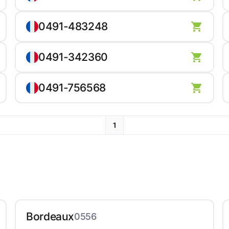
0491-483248
0491-342360
0491-756568
1
Bordeaux
0556